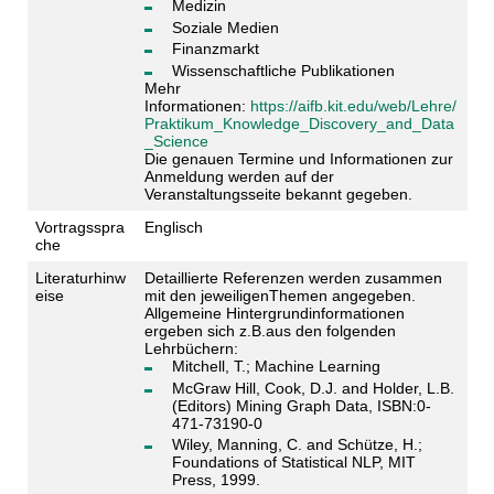
Medizin
Soziale Medien
Finanzmarkt
Wissenschaftliche Publikationen
Mehr
Informationen:
https://aifb.kit.edu/web/Lehre/
Praktikum_Knowledge_Discovery_and_Data
_Science
Die genauen Termine und Informationen zur
Anmeldung werden auf der
Veranstaltungsseite bekannt gegeben.
Vortragsspra
Englisch
che
Literaturhinw
Detaillierte Referenzen werden zusammen
eise
mit den jeweiligenThemen angegeben.
Allgemeine Hintergrundinformationen
ergeben sich z.B.aus den folgenden
Lehrbüchern:
Mitchell, T.; Machine Learning
McGraw Hill, Cook, D.J. and Holder, L.B.
(Editors) Mining Graph Data, ISBN:0-
471-73190-0
Wiley, Manning, C. and Schütze, H.;
Foundations of Statistical NLP, MIT
Press, 1999.