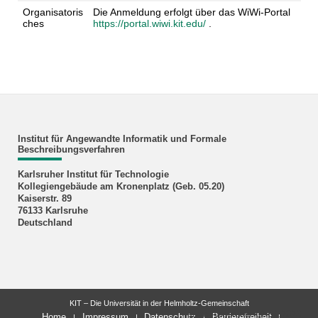
Organisatoris
Die Anmeldung erfolgt über das WiWi-Portal
ches
https://portal.wiwi.kit.edu/
.
Institut für Angewandte Informatik und Formale
Beschreibungsverfahren
Karlsruher Institut für Technologie
Kollegiengebäude am Kronenplatz (Geb. 05.20)
Kaiserstr. 89
76133 Karlsruhe
Deutschland
KIT – Die Universität in der Helmholtz-Gemeinschaft
letzte Änderung: 02.04.2026
Home
Impressum
Datenschutz
Barrierefreiheit