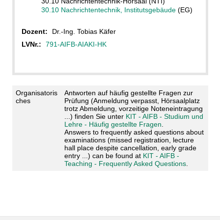
30.10 Nachrichtentechnik-Hörsaal (NTI)
30.10 Nachrichtentechnik, Institutsgebäude
(EG)
Dozent:
Dr.-Ing. Tobias Käfer
LVNr.:
791-AIFB-AIAKI-HK
Organisatoris
Antworten auf häufig gestellte Fragen zur
ches
Prüfung (Anmeldung verpasst, Hörsaalplatz
trotz Abmeldung, vorzeitige Noteneintragung
...) finden Sie unter
KIT - AIFB - Studium und
Lehre - Häufig gestellte Fragen
.
Answers to frequently asked questions about
examinations (missed registration, lecture
hall place despite cancellation, early grade
entry ...) can be found at
KIT - AIFB -
Teaching - Frequently Asked Questions
.