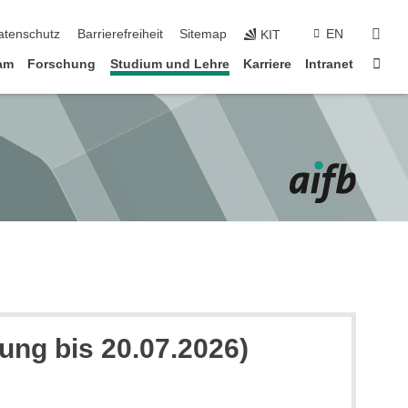
suc
atenschutz
Barrierefreiheit
Sitemap
EN
KIT
Star
am
Forschung
Studium und Lehre
Karriere
Intranet
ung bis 20.07.2026)