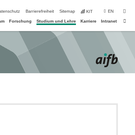
suc
atenschutz
Barrierefreiheit
Sitemap
EN
KIT
Star
am
Forschung
Studium und Lehre
Karriere
Intranet